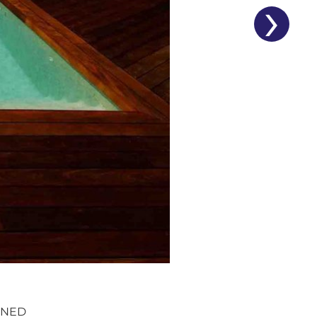
›
HONED