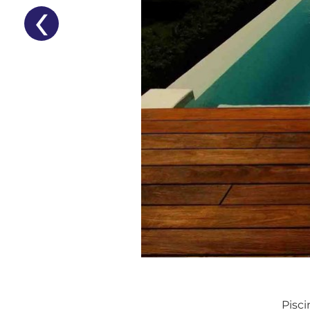
‹
Pisc