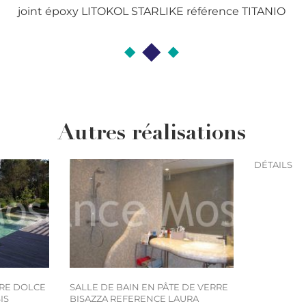
joint époxy LITOKOL STARLIKE référence TITANIO
Autres réalisations
DÉTAILS
RRE DOLCE
SALLE DE BAIN EN PÂTE DE VERRE
IS
BISAZZA REFERENCE LAURA