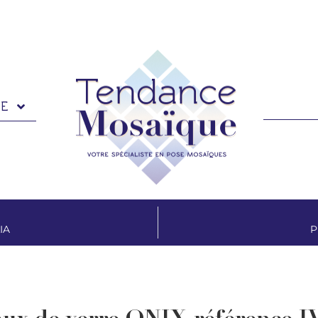
TE
IA
P