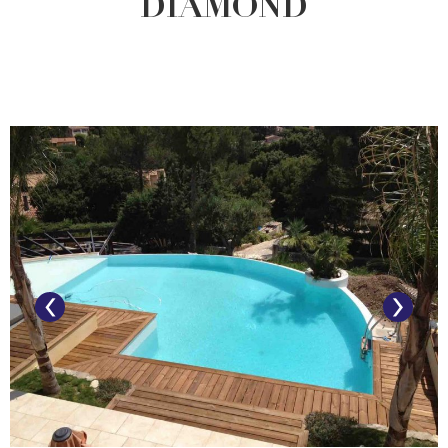
DIAMOND
‹
›